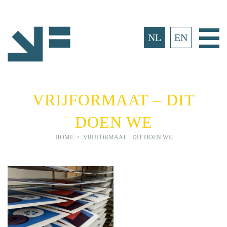
Ga
naar
inhoud
Ho
NL
EN
VRIJFORMAAT – DIT
DOEN WE
HOME
>
VRIJFORMAAT – DIT DOEN WE