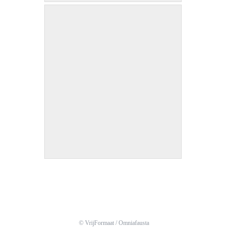
Diatom no.5 / 60 x 80 cm
© VrijFormaat /
Omniafausta