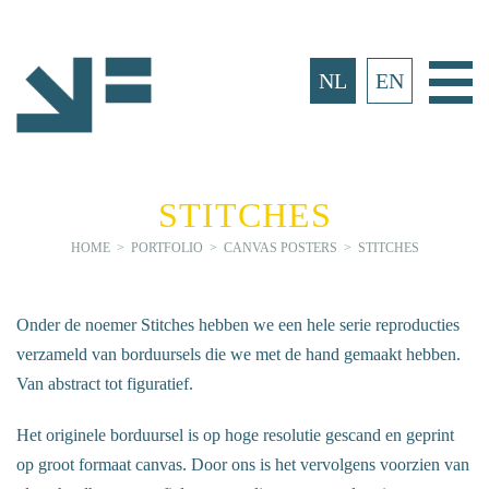
Ga
naar
inhoud
Ho
NL
EN
STITCHES
HOME
>
PORTFOLIO
>
CANVAS POSTERS
>
STITCHES
Onder de noemer Stitches hebben we een hele serie reproducties
verzameld van borduursels die we met de hand gemaakt hebben.
Van abstract tot figuratief.
Het originele borduursel is op hoge resolutie gescand en geprint
op groot formaat canvas. Door ons is het vervolgens voorzien van