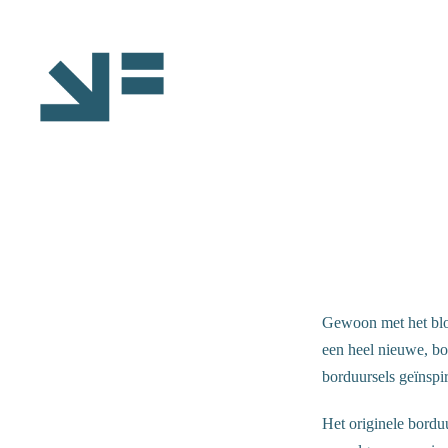
Ga
naar
inhoud
Gewoon met het blot
een heel nieuwe, bo
borduursels geïnspi
Het originele borduu