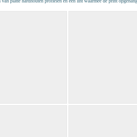
 van platte hardhouten profielen en een lint waarmee de print opgeha
Pinus 1 / 90 x 90 cm
Thuja / 90 x 90 cm