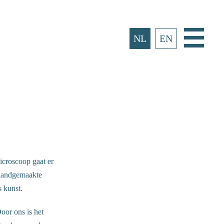
Hoofd
NL
EN
icroscoop gaat er
 handgemaakte
 kunst.
oor ons is het