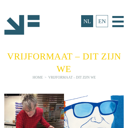
Ga
naar
inhoud
Ho
NL
EN
VRIJFORMAAT – DIT ZIJN
WE
HOME
>
VRIJFORMAAT – DIT ZIJN WE