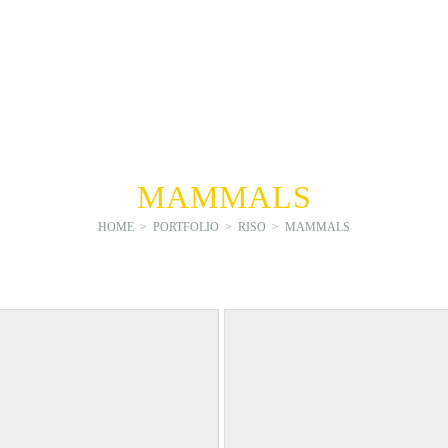
MAMMALS
HOME
>
PORTFOLIO
>
RISO
>
MAMMALS