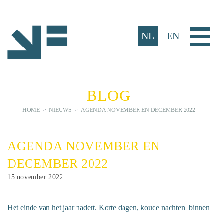
Ga
naar
inhoud
Ho
NL
EN
BLOG
HOME
>
NIEUWS
>
AGENDA NOVEMBER EN DECEMBER 2022
AGENDA NOVEMBER EN
DECEMBER 2022
Bericht
15 november 2022
gepubliceerd
op:
Het einde van het jaar nadert. Korte dagen, koude nachten, binnen