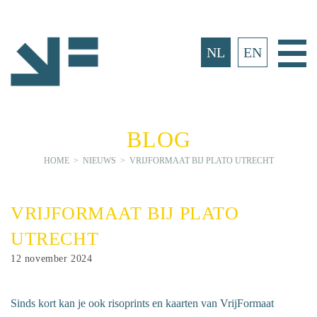
Ga
naar
inhoud
Ho
NL
EN
BLOG
HOME
>
NIEUWS
>
VRIJFORMAAT BIJ PLATO UTRECHT
VRIJFORMAAT BIJ PLATO
UTRECHT
Bericht
12 november 2024
gepubliceerd
op:
Sinds kort kan je ook risoprints en kaarten van VrijFormaat