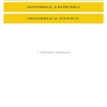
VRIJFORMAAT @ REDBUBBLE
VRIJFORMAAT @ TEEPUBLIC
© VrijFormaat /
Omniafausta