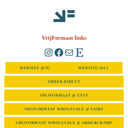
Ga
naar
inhoud
VrijFormaat links
Instagram
Facebook
E-mail
Etsy
WEBSITE (EN)
WEBSITE (NL)
ORDER DIRECT
VRIJFORMAAT @ ETSY
VRIJFORMAAT WHOLESALE @ FAIRE
VRIJFORMAAT WHOLESALE @ ORDERCHAMP